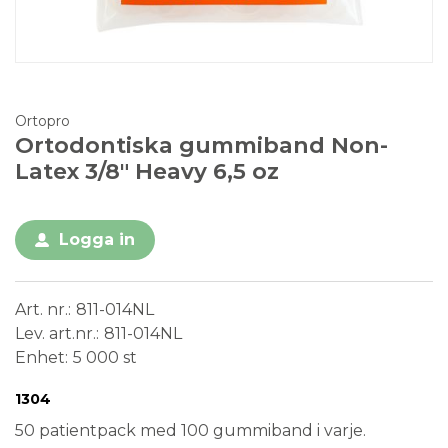
Ortopro
Ortodontiska gummiband Non-
Latex 3/8" Heavy 6,5 oz
Logga in
Art. nr.
811-014NL
Lev. art.nr.
811-014NL
Enhet
5 000 st
Conformité Européenne
Medical Device
1304
50 patientpack med 100 gummiband i varje.