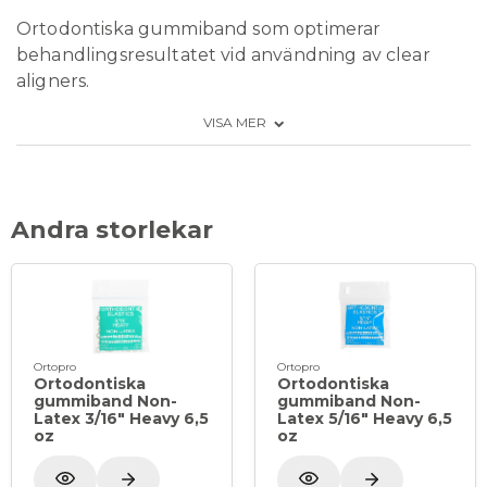
Ortodontiska gummiband som optimerar
behandlingsresultatet vid användning av clear
aligners.
VISA MER
Storlek Ø: 3/8 tum (9
,5 mm
)
Heavy kraft: 6,5 oz (184 g)
Latexfria, perfekta för patienter med
latexallergi
Andra storlekar
Extra starka och hållbara
Förpackning: 50 förpackningar á 100 st
gummiband = 5000 st
Ortopro
Ortopro
Ortodontiska
Ortodontiska
gummiband Non-
gummiband Non-
Latex 3/16" Heavy 6,5
Latex 5/16" Heavy 6,5
oz
oz