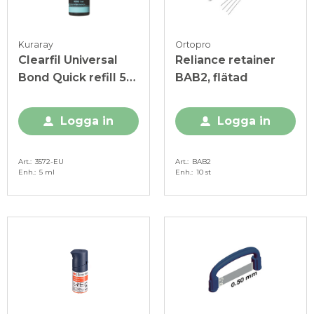
Kuraray
Ortopro
Clearfil Universal
Reliance retainer
Bond Quick refill 5
BAB2, flätad
ml
Logga in
Logga in
Art.
3572-EU
Art.
BAB2
Enh.
5 ml
Enh.
10 st