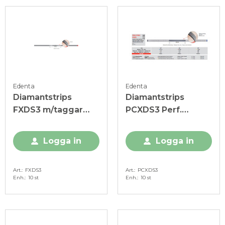
Edenta
Edenta
Diamantstrips
Diamantstrips
FXDS3 m/taggar
PCXDS3 Perf.
3,75 mm, 30my, röd
m/taggar 3,75mm,
15my, gul
Logga in
Logga in
Art.
FXDS3
Art.
PCXDS3
Enh.
10 st
Enh.
10 st