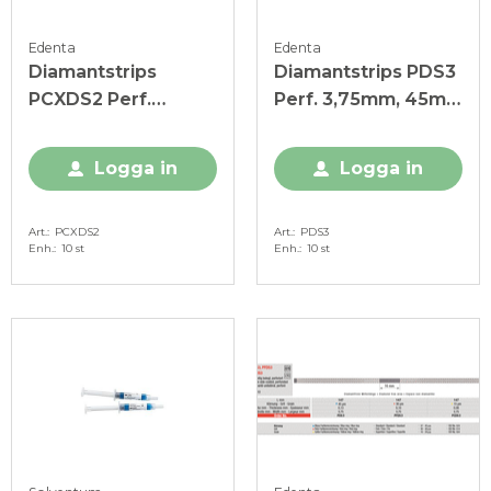
Edenta
Edenta
Diamantstrips
Diamantstrips PDS3
PCXDS2 Perf.
Perf. 3,75mm, 45my,
m/taggar 2,5 mm,
blå
15my, gul
Logga in
Logga in
Art.
PCXDS2
Art.
PDS3
Enh.
10 st
Enh.
10 st