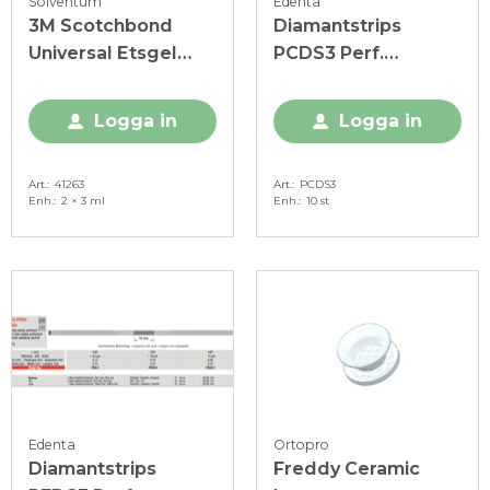
Solventum
Edenta
3M Scotchbond
Diamantstrips
Universal Etsgel
PCDS3 Perf.
35% spruta, 2 x 3 ml
3,75mm, 15my, gul
Logga in
Logga in
Art.
41263
Art.
PCDS3
Enh.
2 × 3 ml
Enh.
10 st
Edenta
Ortopro
Diamantstrips
Freddy Ceramic