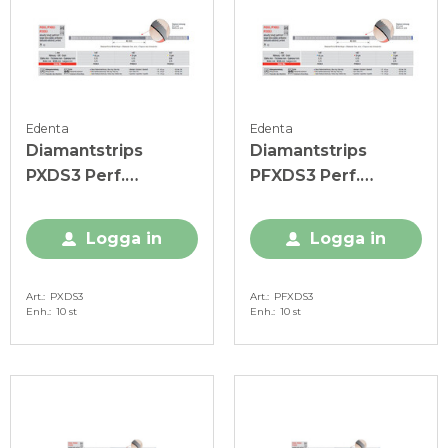
Edenta
Edenta
Diamantstrips
Diamantstrips
PXDS3 Perf.
PFXDS3 Perf.
m/taggar 3,75mm,
m/taggar 3,75mm,
45my, blå
30my, röd
Logga in
Logga in
Art.
PXDS3
Art.
PFXDS3
Enh.
10 st
Enh.
10 st