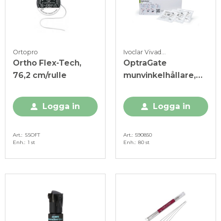
Ortopro
Ivoclar Vivadent
Ortho Flex-Tech,
OptraGate
76,2 cm/rulle
munvinkelhållare,
Regular
Logga in
Logga in
Art.
SSOFT
Art.
590850
Enh.
1 st
Enh.
80 st