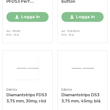
PFDS3 Perf.
button
3,75mm, 30my, röd
Logga in
Logga in
Art.
PFDS3
Art.
FCB-00-01
Enh.
10 st
Enh.
10 st
Edenta
Edenta
Diamantstrips FDS3
Diamantstrips DS3
3,75 mm, 30my, röd
3,75 mm, 45my, blå