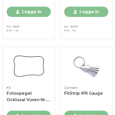
Logga in
Logga in
Art.
30031
Art.
30003
Enh.
1 st
Enh.
1 st
Kit
Garrison
Fotospegel
FitStrip IPR Gauge
Ocklusal Vuxen Nr.
3B inkl fodral