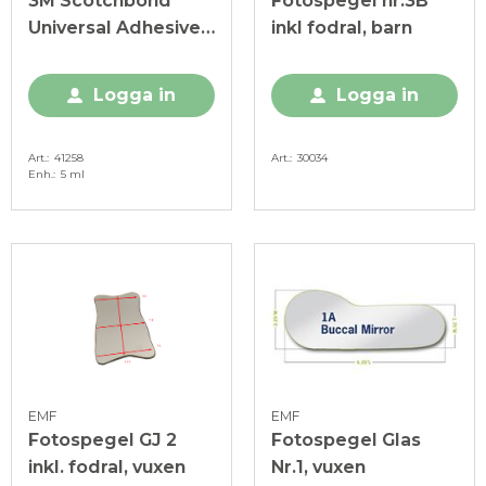
3M Scotchbond
Fotospegel nr.3B
Universal Adhesive
inkl fodral, barn
Refill 5 ml
Logga in
Logga in
Art.
41258
Art.
30034
Enh.
5 ml
EMF
EMF
Fotospegel GJ 2
Fotospegel Glas
inkl. fodral, vuxen
Nr.1, vuxen