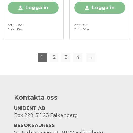
Logga in
Logga in
Art.
FDS3
Art.
DS3
Enh.
10 st
Enh.
10 st
1
2
3
4
→
Kontakta oss
UNIDENT AB
Box 229, 311 23 Falkenberg
BESÖKSADRESS
Västerhavsvägen 2, 311 77 Falkenberg