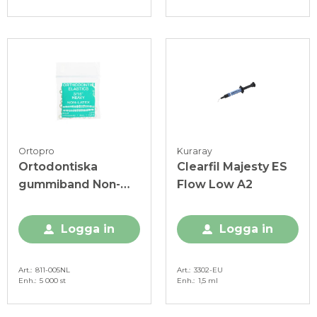
Ortopro
Kuraray
Ortodontiska
Clearfil Majesty ES
gummiband Non-
Flow Low A2
Latex 3/16" Heavy
6,5 oz
Logga in
Logga in
Art.
811-005NL
Art.
3302-EU
Enh.
5 000 st
Enh.
1,5 ml