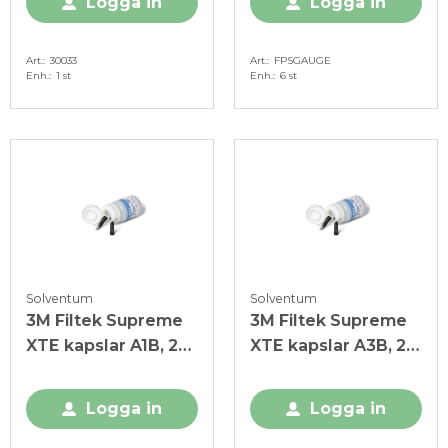
Logga in
Logga in
Art.
30033
Art.
FPSGAUGE
Enh.
1 st
Enh.
6 st
Solventum
Solventum
3M Filtek Supreme
3M Filtek Supreme
XTE kapslar A1B, 20
XTE kapslar A3B, 20
x 0,2 g
x 0,2 g
Logga in
Logga in