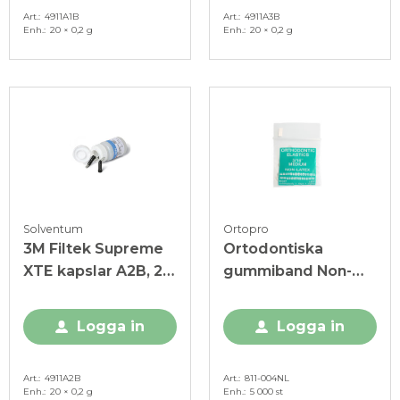
Art.
4911A1B
Art.
4911A3B
Enh.
20 × 0,2 g
Enh.
20 × 0,2 g
Solventum
Ortopro
3M Filtek Supreme
Ortodontiska
XTE kapslar A2B, 20
gummiband Non-
x 0,2 g
Latex 3/16" Medium
4,5 oz
Logga in
Logga in
Art.
4911A2B
Art.
811-004NL
Enh.
20 × 0,2 g
Enh.
5 000 st