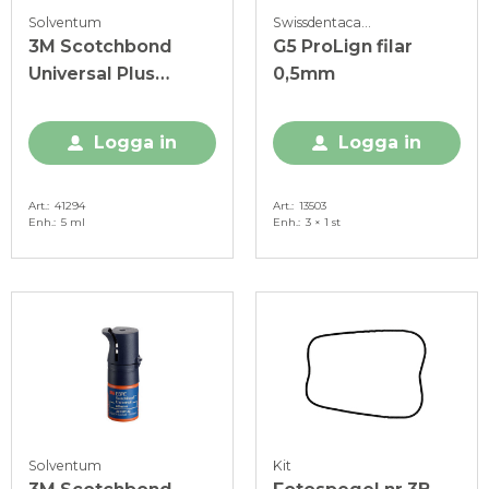
Solventum
Swissdentacare SA
3M Scotchbond
G5 ProLign filar
Universal Plus
0,5mm
Adhesive, 5 ml
Logga in
Logga in
Art.
41294
Art.
13503
Enh.
5 ml
Enh.
3 × 1 st
Solventum
Kit