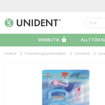
WEBBUTIK
ALLT FÖR K
Unident
Förbrukning & småmaskiner
Ortodonti
Clea