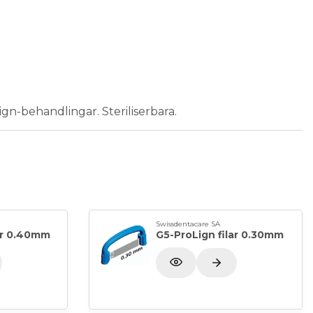
ign-behandlingar. Steriliserbara.
Swissdentacare SA
ar 0.40mm
G5-ProLign filar 0.30mm