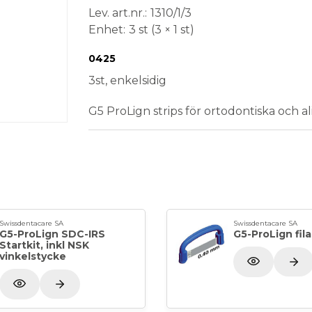
Lev. art.nr.
1310/1/3
Enhet
3 st (3 × 1 st)
Conformité Européenne
Medical Device
0425
3st, enkelsidig
G5 ProLign strips för ortodontiska och al
Swissdentacare SA
Swissdentacare SA
G5-ProLign SDC-IRS
G5-ProLign fil
Startkit, inkl NSK
vinkelstycke