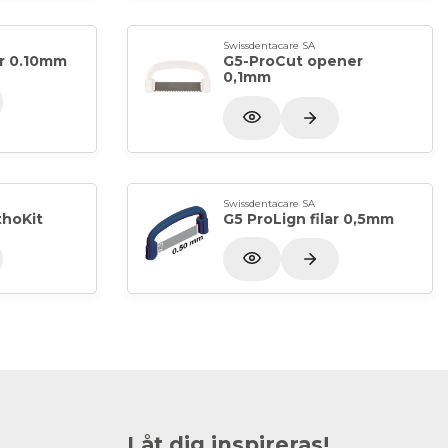
Swissdentacare SA
ar 0.10mm
G5-ProCut opener
0,1mm
Swissdentacare SA
thoKit
G5 ProLign filar 0,5mm
Låt dig inspireras!