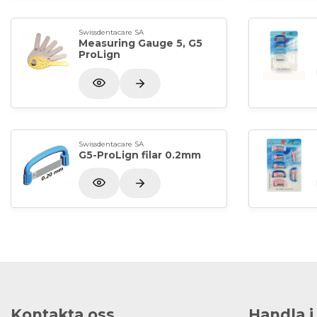
Swissdentacare SA
Measuring Gauge 5, G5
ProLign
Swissdentacare SA
G5-ProLign filar 0.2mm
Kontakta oss
Handla i