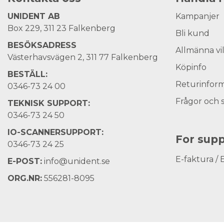
UNIDENT AB
Kampanjer
Box 229, 311 23 Falkenberg
Bli kund
BESÖKSADRESS
Allmänna vi
Västerhavsvägen 2, 311 77 Falkenberg
Köpinfo
BESTÄLL:
Returinform
0346-73 24 00
Frågor och 
TEKNISK SUPPORT:
0346-73 24 50
IO-SCANNERSUPPORT:
For supp
0346-73 24 25
E-faktura / 
E-POST:
info@unident.se
ORG.NR:
556281-8095