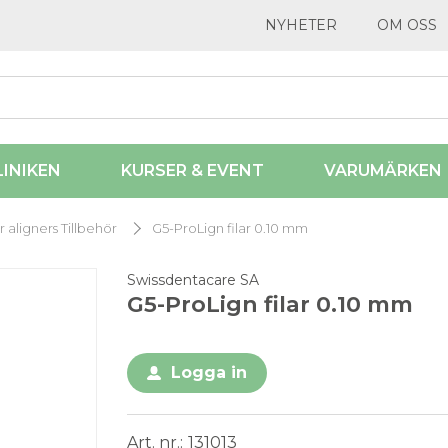
NYHETER
OM OSS
LINIKEN
KURSER & EVENT
VARUMÄRKEN
r aligners Tillbehör
G5-ProLign filar 0.10 mm
Swissdentacare SA
G5-ProLign filar 0.10 mm
Logga in
Art. nr.
131013