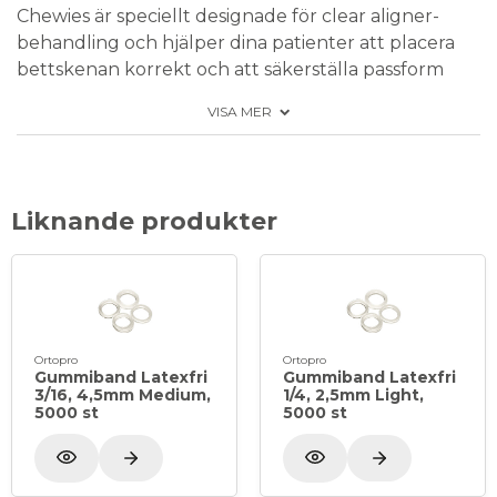
Chewies är speciellt designade för clear aligner-
behandling och hjälper dina patienter att placera
bettskenan korrekt och att säkerställa passform
och komfort. Tillverkad av mjuk plast, i storlek och
VISA MER
form som en vanlig bomullsrulle.
Liknande produkter
Ortopro
Ortopro
Gummiband Latexfri
Gummiband Latexfri
3/16, 4,5mm Medium,
1/4, 2,5mm Light,
5000 st
5000 st