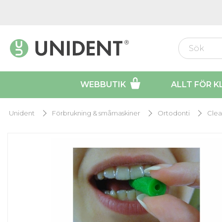
WEBBUTIK
ALLT FÖR K
Unident
Förbrukning & småmaskiner
Ortodonti
Clea