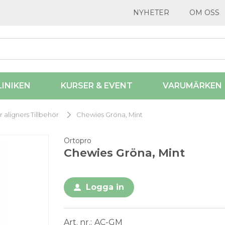
NYHETER
OM OSS
LINIKEN
KURSER & EVENT
VARUMÄRKEN
r aligners Tillbehör
Chewies Gröna, Mint
Ortopro
Chewies Gröna, Mint
Logga in
Art. nr.
AC-GM