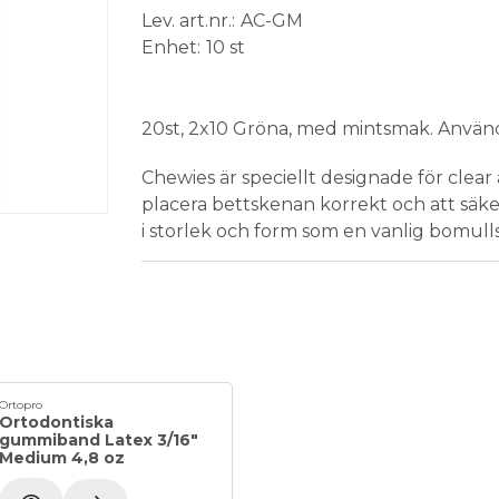
Lev. art.nr.
AC-GM
Enhet
10 st
Medical Device
20st, 2x10 Gröna, med mintsmak. Används 
Chewies är speciellt designade för clear
placera bettskenan korrekt och att säker
i storlek och form som en vanlig bomulls
Ortopro
Ortodontiska
gummiband Latex 3/16"
Medium 4,8 oz