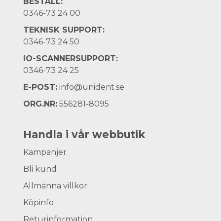
BESTÄLL:
0346-73 24 00
TEKNISK SUPPORT:
0346-73 24 50
IO-SCANNERSUPPORT:
0346-73 24 25
E-POST:
info@unident.se
ORG.NR:
556281-8095
Handla i vår webbutik
Kampanjer
Bli kund
Allmänna villkor
Köpinfo
Returinformation