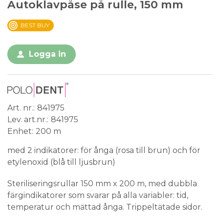
Autoklavpåse på rulle, 150 mm
BEST BUY
Logga in
Art. nr.
841975
Lev. art.nr.
841975
Enhet
200 m
med 2 indikatorer: för ånga (rosa till brun) och för
etylenoxid (blå till ljusbrun)
Steriliseringsrullar 150 mm x 200 m, med dubbla
färgindikatorer som svarar på alla variabler: tid,
temperatur och mättad ånga. Trippeltätade sidor.