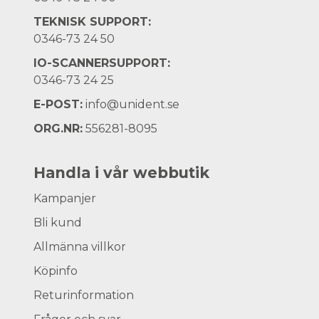
TEKNISK SUPPORT:
0346-73 24 50
IO-SCANNERSUPPORT:
0346-73 24 25
E-POST:
info@unident.se
ORG.NR:
556281-8095
Handla i vår webbutik
Kampanjer
Bli kund
Allmänna villkor
Köpinfo
Returinformation