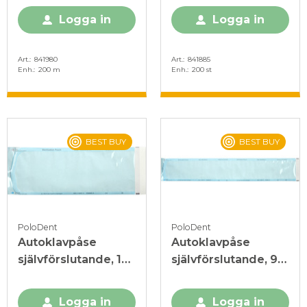
Logga in
Logga in
Art.
841980
Art.
841885
Enh.
200 m
Enh.
200 st
BEST BUY
BEST BUY
PoloDent
PoloDent
Autoklavpåse
Autoklavpåse
självförslutande, 135
självförslutande, 90
x 350 mm
x 530 mm
Logga in
Logga in