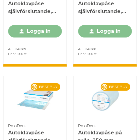
Autoklavpåse
Autoklavpåse
självförslutande,
självförslutande,
254 x 350 mm
300 x 430 mm
Logga in
Logga in
Art.
841887
Art.
841888
Enh.
200 st
Enh.
200 st
BEST BUY
BEST BUY
PoloDent
PoloDent
Autoklavpåse
Autoklavpåse på