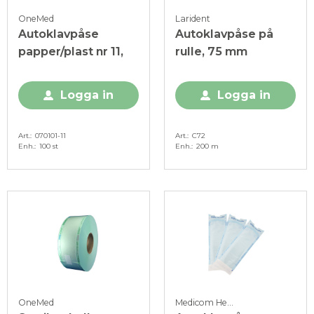
OneMed
Larident
Autoklavpåse
Autoklavpåse på
papper/plast nr 11,
rulle, 75 mm
Logga in
Logga in
Art.
070101-11
Art.
C72
Enh.
100 st
Enh.
200 m
OneMed
Medicom Healthcare