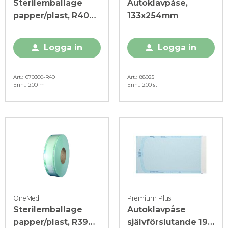
Sterilemballage
Autoklavpåse,
papper/plast, R40
133x254mm
Wipak
Logga in
Logga in
Art.
070300-R40
Art.
88025
Enh.
200 m
Enh.
200 st
OneMed
Premium Plus
Sterilemballage
Autoklavpåse
papper/plast, R39
självförslutande 190