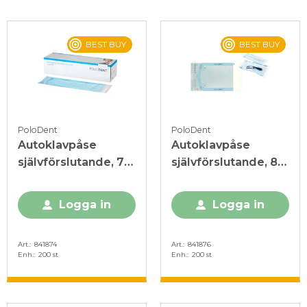
BEST BUY
BEST BUY
PoloDent
PoloDent
Autoklavpåse
Autoklavpåse
självförslutande, 70
självförslutande, 83
x 228 mm
x 134 mm
Logga in
Logga in
Art.
841874
Art.
841876
Enh.
200 st
Enh.
200 st