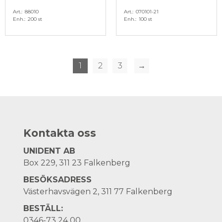
Art.
88010
Art.
070101-21
Enh.
200 st
Enh.
100 st
1
2
3
→
Kontakta oss
UNIDENT AB
Box 229, 311 23 Falkenberg
BESÖKSADRESS
Västerhavsvägen 2, 311 77 Falkenberg
BESTÄLL:
0346-73 24 00