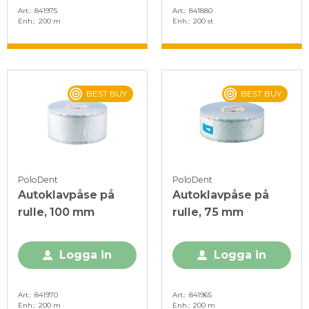
Art.
841975
Art.
841880
Enh.
200 m
Enh.
200 st
BEST BUY
BEST BUY
PoloDent
PoloDent
Autoklavpåse på
Autoklavpåse på
rulle, 100 mm
rulle, 75 mm
Logga in
Logga in
Art.
841970
Art.
841965
Enh.
200 m
Enh.
200 m