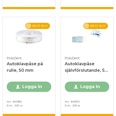
BEST BUY
BEST BUY
PoloDent
PoloDent
Autoklavpåse på
Autoklavpåse
rulle, 50 mm
självförslutande, 57
x 105 mm
Logga in
Logga in
Art.
841960
Art.
841872
Enh.
200 m
Enh.
200 st