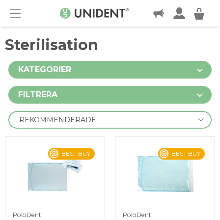
KONTAKT
Menu
Sterilisation
KATEGORIER
FILTRERA
BEST BUY
BEST BUY
PoloDent
PoloDent