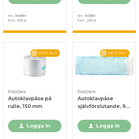
Art.
841884
Art.
841883
Enh.
200 st
Enh.
200 st
BEST BUY
BEST BUY
PoloDent
PoloDent
Autoklavpåse på
Autoklavpåse
rulle, 150 mm
självförslutande, 90
x 230 mm
Logga in
Logga in