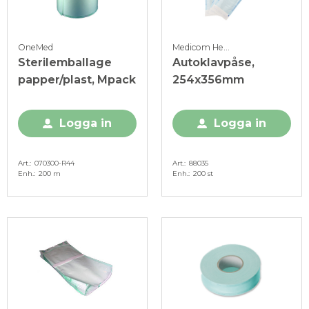
OneMed
Medicom Healthcare
Sterilemballage
Autoklavpåse,
papper/plast, Mpack
254x356mm
Logga in
Logga in
Art.
070300-R44
Art.
88035
Enh.
200 m
Enh.
200 st