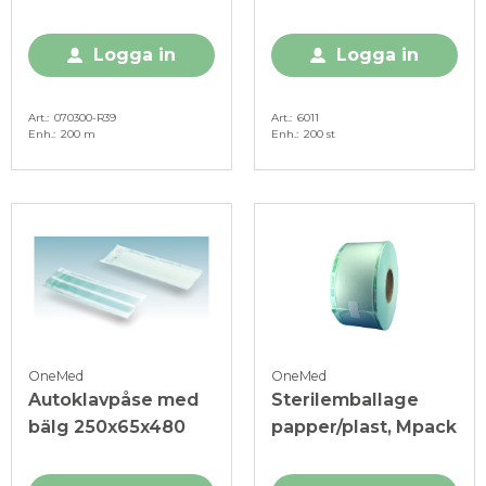
Wipak
x 330 mm
Logga in
Logga in
Art.
070300-R39
Art.
6011
Enh.
200 m
Enh.
200 st
OneMed
OneMed
Autoklavpåse med
Sterilemballage
bälg 250x65x480
papper/plast, Mpack