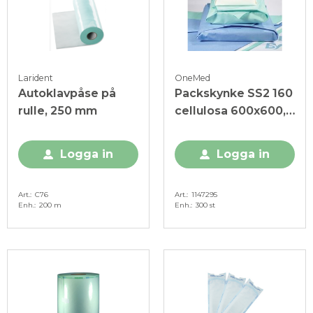
Larident
OneMed
Autoklavpåse på
Packskynke SS2 160
rulle, 250 mm
cellulosa 600x600,
300st
Logga in
Logga in
Art.
C76
Art.
1147295
Enh.
200 m
Enh.
300 st