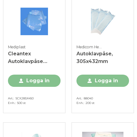
Mediplast
Medicom Healthcare
Cleantex
Autoklavpåse,
Autoklavpåse
305x432mm
285mm x 450mm,
500st
Logga in
Logga in
Art.
SCX285X450
Art.
88040
Enh.
500 st
Enh.
200 st