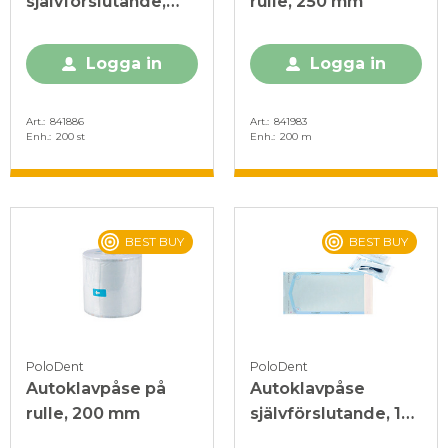
självförslutande,
rulle, 250 mm
190 x 280 mm
Logga in
Logga in
Art.
841886
Art.
841983
Enh.
200 st
Enh.
200 m
BEST BUY
BEST BUY
PoloDent
PoloDent
Autoklavpåse på
Autoklavpåse
rulle, 200 mm
självförslutande, 132
x 260 mm