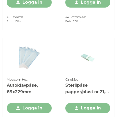
Logga in
Logga in
Art.
1046039
Art.
070300-R41
Enh.
100 st
Enh.
200 m
Medicom Healthcare
OneMed
Autoklavpåse,
Sterilpåse
89x229mm
papper/plast nr 21,
Mpack
Logga in
Logga in