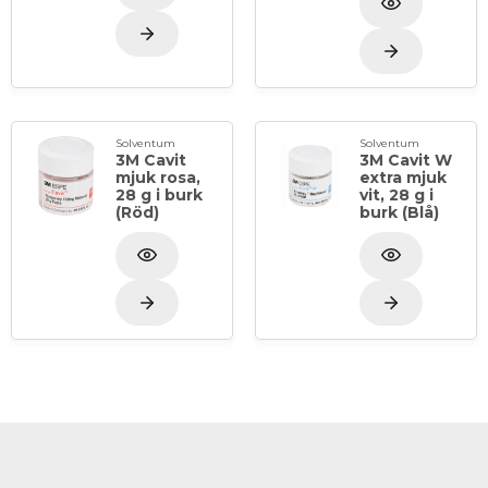
Solventum
Solventum
3M Cavit
3M Cavit W
mjuk rosa,
extra mjuk
28 g i burk
vit, 28 g i
(Röd)
burk (Blå)