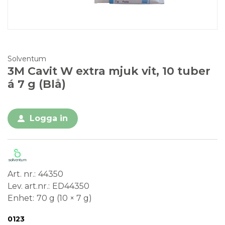
Solventum
3M Cavit W extra mjuk vit, 10 tuber
á 7 g (Blå)
Logga in
Art. nr.
44350
Lev. art.nr.
ED44350
Enhet
70 g (10 × 7 g)
Conformité Européenne
Medical Device
0123