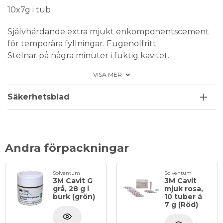
10x7g i tub
Självhärdande extra mjukt enkomponentscement
för temporära fyllningar. Eugenolfritt.
Stelnar på några minuter i fuktig kavitet.
Färg: Vit.
VISA MER
Säkerhetsblad
Andra förpackningar
Solventum
Solventum
3M Cavit G
3M Cavit
grå, 28 g i
mjuk rosa,
burk (grön)
10 tuber á
7 g (Röd)