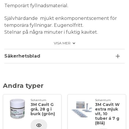
Temporärt fyllnadsmaterial.
Självhärdande mjukt enkomponentscement för
temporära fyllningar. Eugenolfritt.
Stelnar på några minuter i fuktig kavitet.
Färg: Rosa (röd).
VISA MER
Säkerhetsblad
Andra typer
Solventum
Solventum
3M Cavit G
3M Cavit W
grå, 28 g i
extra mjuk
burk (grön)
vit, 10
tuber á 7 g
(Blå)