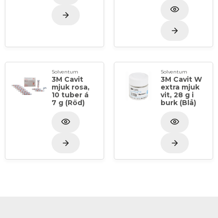
Solventum
Solventum
3M Cavit
3M Cavit W
mjuk rosa,
extra mjuk
10 tuber á
vit, 28 g i
7 g (Röd)
burk (Blå)