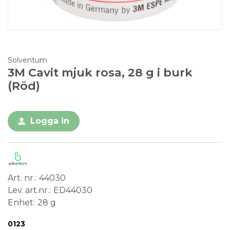
Solventum
3M Cavit mjuk rosa, 28 g i burk
(Röd)
Logga in
Art. nr.
44030
Lev. art.nr.
ED44030
Enhet
28 g
Conformité Européenne
Medical Device
0123