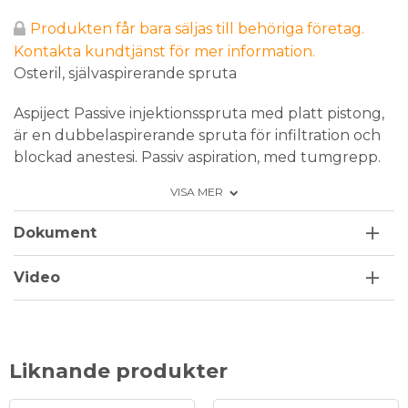
Produkten får bara säljas till behöriga företag.
Kontakta kundtjänst för mer information.
Osteril, självaspirerande spruta
Aspiject Passive injektionsspruta med platt pistong,
är en dubbelaspirerande spruta för infiltration och
blockad anestesi. Passiv aspiration, med tumgrepp.
Den används med standard cylinderampuller på 1,8
VISA MER
ml och plastgängade dentalkanyler av standardtyp,
kanalgänga M6 (undvik metallgängor). Sprutan
Dokument
levereras osteril och steriliseras innan första
användning, genom autoklavering 134°C i minst 3
Video
minuter.
5 års garanti på material och konstruktion.
Liknande produkter