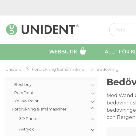
WEBBUTIK
ALLT FÖR K
Unident
Förbrukning & småmaskiner
Bedövning
Bedöv
- Best buy
- PoloDent
Med Wand be
- Yellow Point
bedövningsk
Förbrukning & småmaskiner
bedövningen
och Bergen
3D Printer
Avtryck