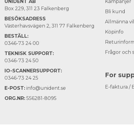
UNIDENT AB
Kampanjer
Box 229, 311 23 Falkenberg
Bli kund
BESÖKSADRESS
Allmänna vi
Västerhavsvägen 2, 311 77 Falkenberg
Köpinfo
BESTÄLL:
Returinform
0346-73 24 00
Frågor och 
TEKNISK SUPPORT:
0346-73 24 50
IO-SCANNERSUPPORT:
For supp
0346-73 24 25
E-faktura / 
E-POST:
info@unident.se
ORG.NR:
556281-8095