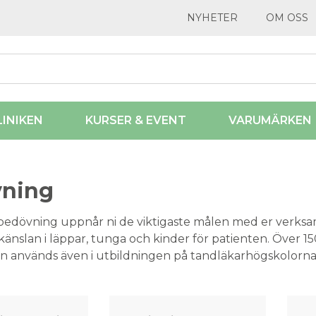
NYHETER
OM OSS
LINIKEN
KURSER & EVENT
VARUMÄRKEN
ning
dövning uppnår ni de viktigaste målen med er verksam
änslan i läppar, tunga och kinder för patienten. Över 1
 används även i utbildningen på tandläkarhögskolorna
.