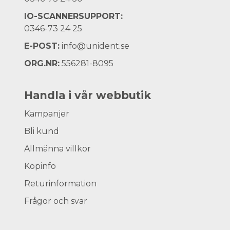
IO-SCANNERSUPPORT:
0346-73 24 25
E-POST:
info@unident.se
ORG.NR:
556281-8095
Handla i vår webbutik
Kampanjer
Bli kund
Allmänna villkor
Köpinfo
Returinformation
Frågor och svar