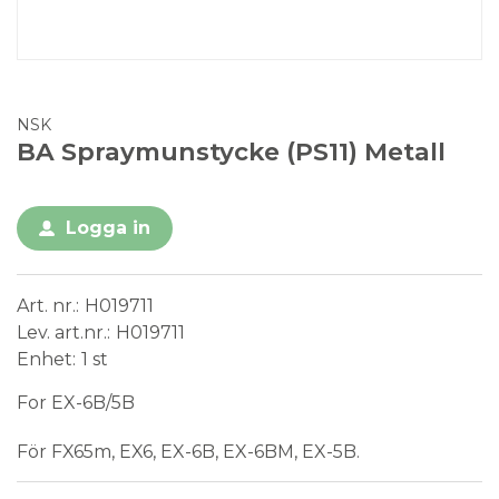
NSK
BA Spraymunstycke (PS11) Metall
Logga in
Art. nr.
H019711
Lev. art.nr.
H019711
Enhet
1 st
For EX-6B/5B
För FX65m, EX6, EX-6B, EX-6BM, EX-5B.