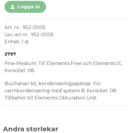
Logga in
Art. nr.
952-0005
Lev. art.nr.
952-0005
Enhet
1 st
Conformité Européenne
Medical Device
2797
Fine-Medium. Till Elements Free och Elements IC.
Konicitet .08.
Buchanan kit, kondenseringsspetsar. För
varmkondensering med system B. Konicitet .08
Tillbehör till Elements Obturation Unit.
Andra storlekar