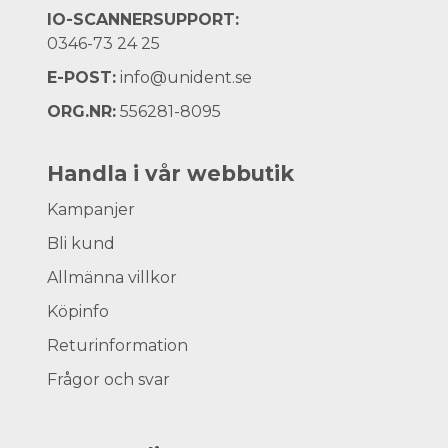
IO-SCANNERSUPPORT:
0346-73 24 25
E-POST:
info@unident.se
ORG.NR:
556281-8095
Handla i vår webbutik
Kampanjer
Bli kund
Allmänna villkor
Köpinfo
Returinformation
Frågor och svar