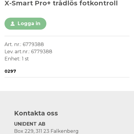
X-Smart Pro+ trådlös fotkontroll
Logga in
Art. nr.
6779388
Lev. art.nr.
6779388
Enhet
1 st
Conformité Européenne
Medical Device
0297
Kontakta oss
UNIDENT AB
Box 229, 311 23 Falkenberg