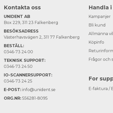
Kontakta oss
Handla i
UNIDENT AB
Kampanjer
Box 229, 311 23 Falkenberg
Bli kund
BESÖKSADRESS
Allmänna vi
Västerhavsvägen 2, 311 77 Falkenberg
Köpinfo
BESTÄLL:
Returinform
0346-73 24 00
Frågor och 
TEKNISK SUPPORT:
0346-73 24 50
IO-SCANNERSUPPORT:
For supp
0346-73 24 25
E-faktura / 
E-POST:
info@unident.se
ORG.NR:
556281-8095