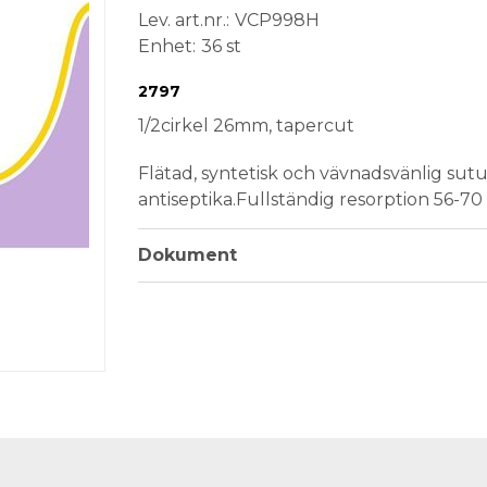
Lev. art.nr.
VCP998H
Enhet
36 st
Conformité Européenne
Medical Device
Steril
Engångsprodukt
2797
1/2cirkel 26mm, tapercut
Flätad, syntetisk och vävnadsvänlig sutu
antiseptika.Fullständig resorption 56-70
Dokument