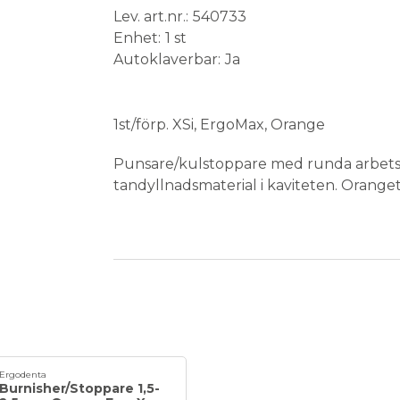
Lev. art.nr.
540733
Enhet
1 st
Autoklaverbar
Ja
Medical Device
1st/förp. XSi, ErgoMax, Orange
Punsare/kulstoppare med runda arbetsde
tandyllnadsmaterial i kaviteten. Oranget
Förpackning: Styck
Ergodenta
Burnisher/Stoppare 1,5-