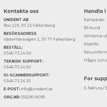
Kontakta oss
Handla i
UNIDENT AB
Kampanjer
Box 229, 311 23 Falkenberg
Bli kund
BESÖKSADRESS
Allmänna vi
Västerhavsvägen 2, 311 77 Falkenberg
Köpinfo
BESTÄLL:
Returinform
0346-73 24 00
Frågor och 
TEKNISK SUPPORT:
0346-73 24 50
IO-SCANNERSUPPORT:
For supp
0346-73 24 25
E-faktura / 
E-POST:
info@unident.se
ORG.NR:
556281-8095