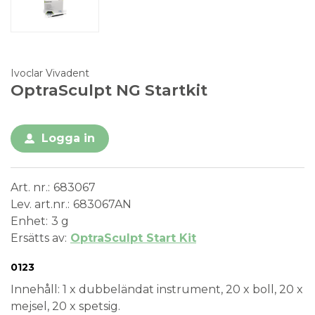
Ivoclar Vivadent
OptraSculpt NG Startkit
Logga in
Art. nr.
683067
Lev. art.nr.
683067AN
Enhet
3 g
Ersätts av
OptraSculpt Start Kit
Conformité Européenne
Medical Device
0123
Innehåll: 1 x dubbeländat instrument, 20 x boll, 20 x
mejsel, 20 x spetsig.