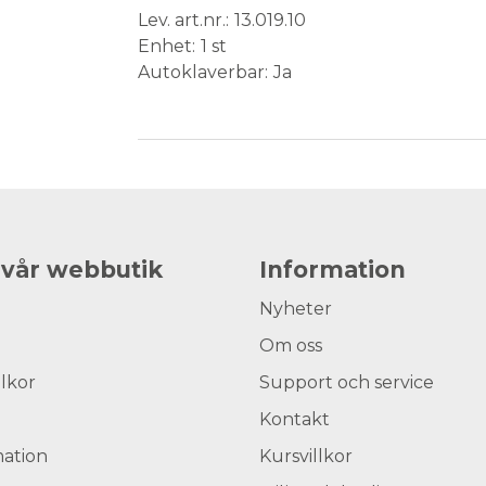
Lev. art.nr.
13.019.10
Enhet
1 st
Autoklaverbar
Ja
Medical Device
 vår webbutik
Information
Nyheter
Om oss
llkor
Support och service
Kontakt
ation
Kursvillkor