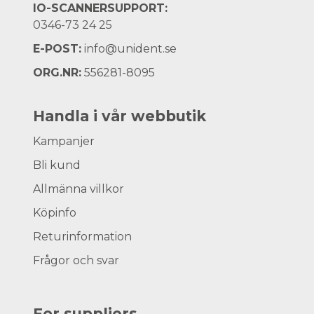
IO-SCANNERSUPPORT:
0346-73 24 25
E-POST:
info@unident.se
ORG.NR:
556281-8095
Handla i vår webbutik
Kampanjer
Bli kund
Allmänna villkor
Köpinfo
Returinformation
Frågor och svar
For suppliers