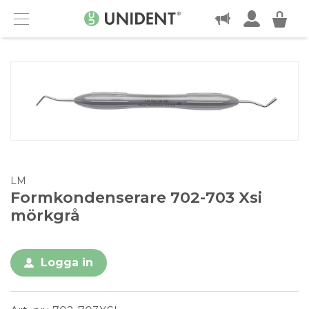
KONTAKT
Menu
LM
Formkondenserare 702-703 Xsi
mörkgrå
Logga in