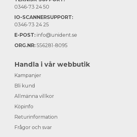
0346-73 24 50
IO-SCANNERSUPPORT:
0346-73 24 25
E-POST:
info@unident.se
ORG.NR:
556281-8095
Handla i vår webbutik
Kampanjer
Bli kund
Allmänna villkor
Köpinfo
Returinformation
Frågor och svar