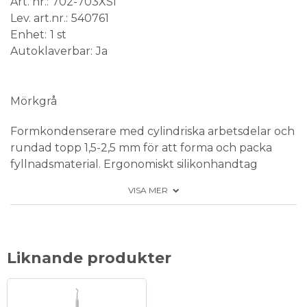
Art. nr.
702-703XSI
Lev. art.nr.
540761
Enhet
1 st
Autoklaverbar
Ja
Medical Device
Mörkgrå
Formkondenserare med cylindriska arbetsdelar och
rundad topp 1,5-2,5 mm för att forma och packa
fyllnadsmaterial. Ergonomiskt silikonhandtag
ErgoMax diam. 11,5 mm. Färg: mörkgrå.
VISA MER
Förpackning: Styck
Liknande produkter