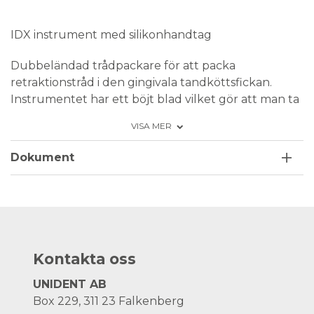
Medical Device
IDX instrument med silikonhandtag
Dubbeländad trådpackare för att packa
retraktionstråd i den gingivala tandköttsfickan.
Instrumentet har ett böjt blad vilket gör att man ta
sig runt tanden och packa tråden med vertikala
VISA MER
rörelser. Ergonomiskt blått silikonhandtag, Ø 12
mm.
Dokument
Förpackning: Styck
Kontakta oss
UNIDENT AB
Box 229, 311 23 Falkenberg