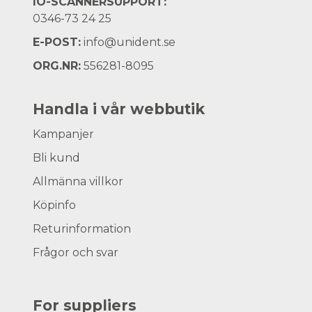
IO-SCANNERSUPPORT:
0346-73 24 25
E-POST:
info@unident.se
ORG.NR:
556281-8095
Handla i vår webbutik
Kampanjer
Bli kund
Allmänna villkor
Köpinfo
Returinformation
Frågor och svar
For suppliers