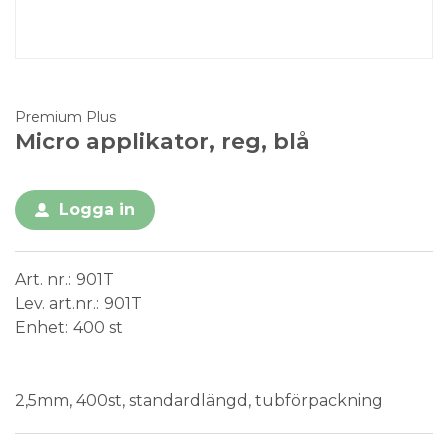
Premium Plus
Micro applikator, reg, blå
Logga in
Art. nr.
901T
Lev. art.nr.
901T
Enhet
400 st
Medical Device
Engångsprodukt
2,5mm, 400st, standardlängd, tubförpackning