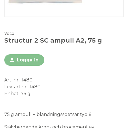
Voco
Structur 2 SC ampull A2, 75 g
Logga in
Art. nr.
1480
Lev. art.nr.
1480
Enhet
75 g
Medical Device
75 g ampull + blandningsspetsar typ 6
Självhärdande kron- och brocement av