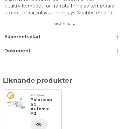
bisakrylkomposit för framställning av temporära
kronor, broar, inlays och onlays. Snabbstelnande,
härdningstiden är mindre än 1 minut i munnen.
VISA MER
Form och färgstabil. För blandningspistol 1:1.
Säkerhetsblad
Förpackning; 1 st ampull om 75 g färg A2, 10 st
blandningsspetsar.
Dokument
Liknande produkter
PoloDent
Polotemp
SC
Automix
A2