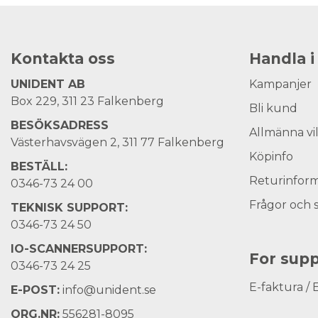
Kontakta oss
Handla i
UNIDENT AB
Kampanjer
Box 229, 311 23 Falkenberg
Bli kund
BESÖKSADRESS
Allmänna vi
Västerhavsvägen 2, 311 77 Falkenberg
Köpinfo
BESTÄLL:
Returinform
0346-73 24 00
Frågor och 
TEKNISK SUPPORT:
0346-73 24 50
IO-SCANNERSUPPORT:
For supp
0346-73 24 25
E-faktura / 
E-POST:
info@unident.se
ORG.NR:
556281-8095