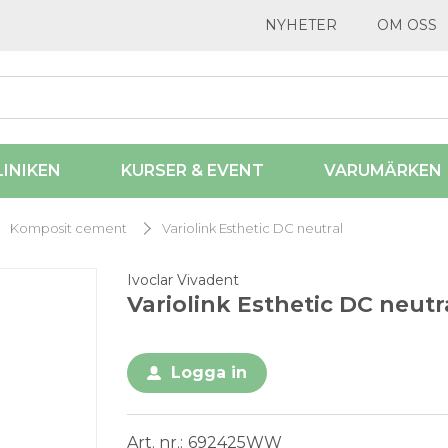
NYHETER
OM OSS
LINIKEN
KURSER & EVENT
VARUMÄRKEN
Komposit cement
Variolink Esthetic DC neutral
Ivoclar Vivadent
Variolink Esthetic DC neutr
Logga in
Art. nr.
692425WW