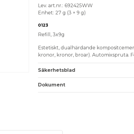
Lev. art.nr.
692425WW
Enhet
27 g (3 × 9 g)
Conformité Européenne
Medical Device
0123
Refill, 3x9g
Estetiskt, dualhärdande kompositcement
kronor, kronor, broar). Automixspruta. 
Säkerhetsblad
Dokument