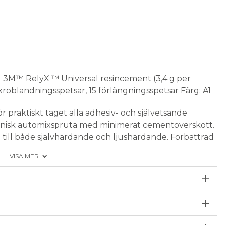
ed 3M™ RelyX ™ Universal resincement (3,4 g per
roblandningsspetsar, 15 förlängningsspetsar Färg: A1
 praktiskt taget alla adhesiv- och självetsande
gienisk automixspruta med minimerat cementöverskott.
till både självhärdande och ljushärdande. Förbättrad
versal Plus Adhesive till all tandstruktur.
VISA MER