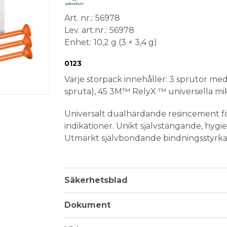
Art. nr.
56978
Lev. art.nr.
56978
Enhet
10,2 g (3 × 3,4 g)
Conformité Européenne
Medical Device
0123
Varje storpack innehåller: 3 sprutor m
spruta), 45 3M™ RelyX ™ universella mik
Universalt dualhärdande resincement för
indikationer. Unikt självstängande, hy
Utmärkt självbondande bindningsstyrka 
bondingstyrka med 3M™ Scotchbond™ Uni
Säkerhetsblad
Dokument