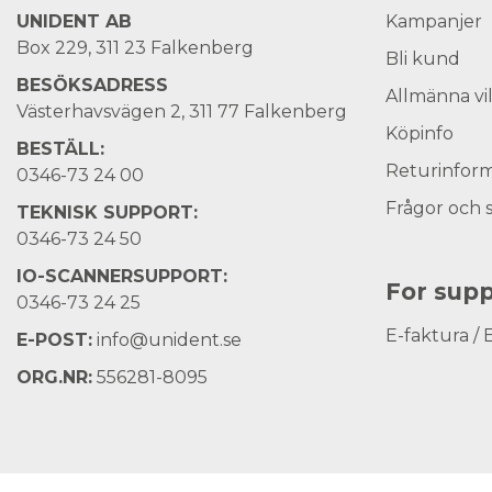
UNIDENT AB
Kampanjer
Box 229, 311 23 Falkenberg
Bli kund
BESÖKSADRESS
Allmänna vi
Västerhavsvägen 2, 311 77 Falkenberg
Köpinfo
BESTÄLL:
Returinform
0346-73 24 00
Frågor och 
TEKNISK SUPPORT:
0346-73 24 50
IO-SCANNERSUPPORT:
For supp
0346-73 24 25
E-faktura / 
E-POST:
info@unident.se
ORG.NR:
556281-8095