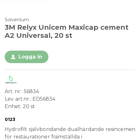
Solventum
3M Relyx Unicem Maxicap cement
A2 Universal, 20 st
Logga in
Art. nr.
56834
Lev. art.nr.
ED56834
Enhet
20 st
Conformité Européenne
Medical Device
Engångsprodukt
0123
Hydrofilt självbondande dualhärdande resincement
för restaurationer framställda i