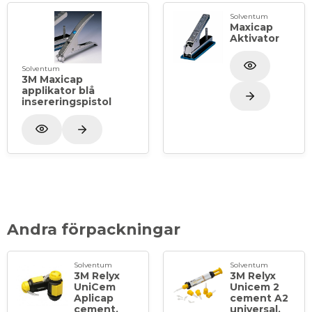
Solventum
Maxicap
Aktivator
Solventum
3M Maxicap
applikator blå
insereringspistol
Andra förpackningar
Solventum
Solventum
3M Relyx
3M Relyx
UniCem
Unicem 2
Aplicap
cement A2
cement,
universal,