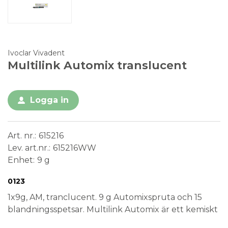
Ivoclar Vivadent
Multilink Automix translucent
Logga in
Art. nr.
615216
Lev. art.nr.
615216WW
Enhet
9 g
Conformité Européenne
Medical Device
0123
1x9g, AM, tranclucent. 9 g Automixspruta och 15
blandningsspetsar. Multilink Automix är ett kemiskt