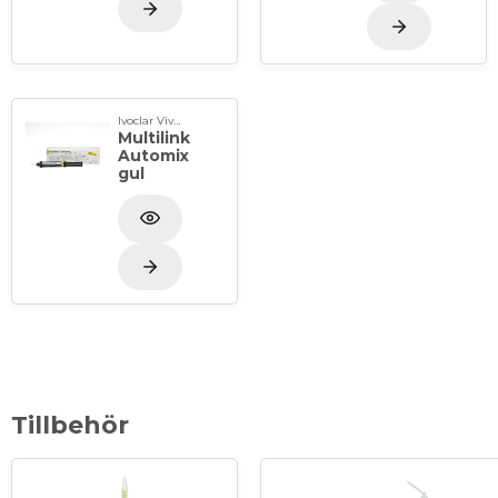
Ivoclar Vivadent
Multilink
Automix
gul
Tillbehör