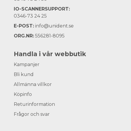
IO-SCANNERSUPPORT:
0346-73 24 25
E-POST:
info@unident.se
ORG.NR:
556281-8095
Handla i vår webbutik
Kampanjer
Bli kund
Allmänna villkor
Köpinfo
Returinformation
Frågor och svar