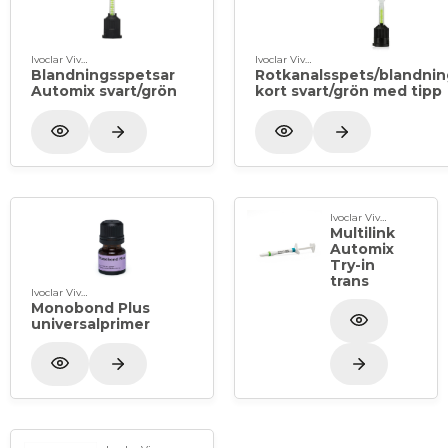
Ivoclar Vivadent
Ivoclar Vivadent
Blandningsspetsar
Rotkanalsspets/blandni
Automix svart/grön
kort svart/grön med tipp
Ivoclar Vivadent
Multilink
Automix
Try-in
trans
Ivoclar Vivadent
Monobond Plus
universalprimer