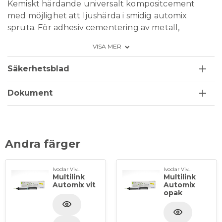
Kemiskt härdande universalt kompositcement
med möjlighet att ljushärda i smidig automix
spruta. För adhesiv cementering av metall,
metallkeramer, Maryland broar, helkeramer inkl.
VISA MER
förstärkta keramer och komposit. Multilink
Automix används tillsammans med en självetsande
Säkerhetsblad
och självhärdande emalj/dentinprimern Multilink
Primer A/B på tanden och universalprimern
Dokument
Monobond Plus på tandersättningen. Färg.
Transparent.
Kan förvaras i rumstemperatur.
Andra färger
Förpackning: 9 g transparent i automix spruta samt
15 st blandningsspetsar
Ivoclar Vivadent
Ivoclar Vivadent
Multilink
Multilink
Automix vit
Automix
opak