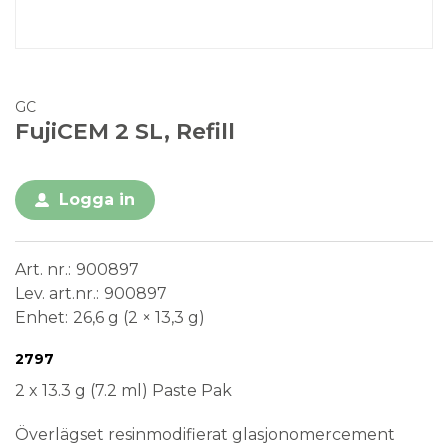
GC
FujiCEM 2 SL, Refill
Logga in
Art. nr.
900897
Lev. art.nr.
900897
Enhet
26,6 g (2 × 13,3 g)
Conformité Européenne
Medical Device
2797
2 x 13.3 g (7.2 ml) Paste Pak
Överlägset resinmodifierat glasjonomercement