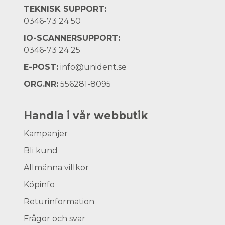
TEKNISK SUPPORT:
0346-73 24 50
IO-SCANNERSUPPORT:
0346-73 24 25
E-POST:
info@unident.se
ORG.NR:
556281-8095
Handla i vår webbutik
Kampanjer
Bli kund
Allmänna villkor
Köpinfo
Returinformation
Frågor och svar