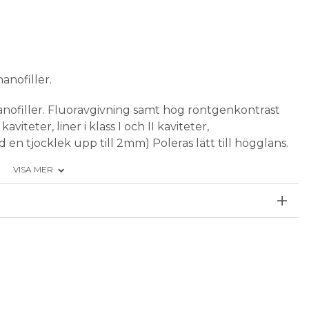
anofiller.
nofiller. Fluoravgivning samt hög röntgenkontrast
viteter, liner i klass I och II kaviteter,
 en tjocklek upp till 2mm) Poleras lätt till högglans.
VISA MER