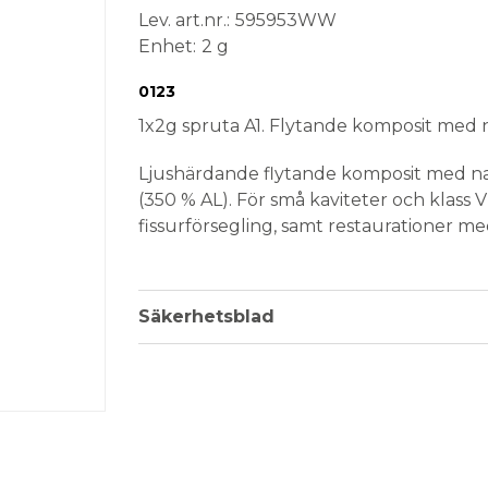
Lev. art.nr.
595953WW
Enhet
2 g
Conformité Européenne
Medical Device
0123
1x2g spruta A1. Flytande komposit med n
Ljushärdande flytande komposit med na
(350 % AL). För små kaviteter och klass V ka
fissurförsegling, samt restaurationer med
Färg: A1.
Förpackning: 2 g i spruta
Säkerhetsblad