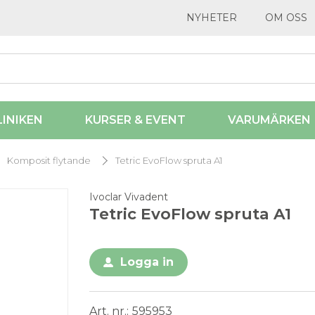
NYHETER
OM OSS
LINIKEN
KURSER & EVENT
VARUMÄRKEN
Komposit flytande
Tetric EvoFlow spruta A1
Ivoclar Vivadent
Tetric EvoFlow spruta A1
Logga in
Art. nr.
595953