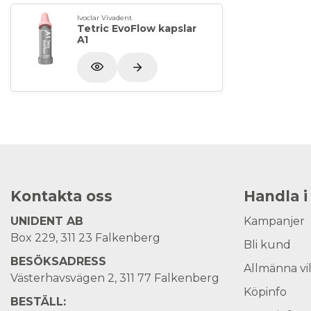
Ivoclar Vivadent
Tetric EvoFlow kapslar
A1
Kontakta oss
Handla i
UNIDENT AB
Kampanjer
Box 229, 311 23 Falkenberg
Bli kund
BESÖKSADRESS
Allmänna vi
Västerhavsvägen 2, 311 77 Falkenberg
Köpinfo
BESTÄLL: