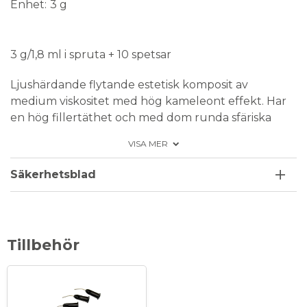
Enhet
3 g
Medical Device
3 g/1,8 ml i spruta + 10 spetsar
Ljushärdande flytande estetisk komposit av
medium viskositet med hög kameleont effekt. Har
en hög fillertäthet och med dom runda sfäriska
partiklarna gör att man snabbt polerar upp till
VISA MER
högglans. Snabbhärdande - endast 10 sekunder,
har en lång arbetstid 90 sekunder under vanligt
Säkerhetsblad
ljus. Radiopak. Färg: A5.
Förpackning: 3 g (1,8 ml) i spruta, 10 st spetsar
Tillbehör