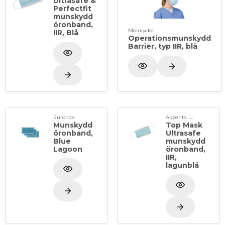
Ultrasafe &
Perfectfit
munskydd
öronband,
Mölnlycke
IIR, Blå
Operationsmunskydd
Barrier, typ IIR, blå
Euronda
Akzenta International SA
Munskydd
Top Mask
öronband,
Ultrasafe
Blue
munskydd
Lagoon
öronband,
IIR,
lagunblå