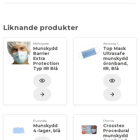
14683:2019+C1:2019. Latexfri.
Liknande produkter
Mölnlycke
Akzenta International SA
Munskydd
Top Mask
Barrier
Ultrasafe
Extra
munskydd
Protection
öronband,
Typ IIR Blå
IIR, Blå
Euronda
Omnia
Munskydd
Crosstex
4-lager, blå
Procedural
munskydd