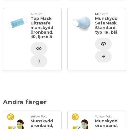
Akzenta International SA
Medicom Healthcare
Top Mask
Munskydd
Ultrasafe
SafeMask
munskydd
Standard,
öronband,
typ IIR, blå
IIR, ljusblå
Andra färger
Yellow Point
Yellow Point
Munskydd
Munskydd
öronband,
öronband,