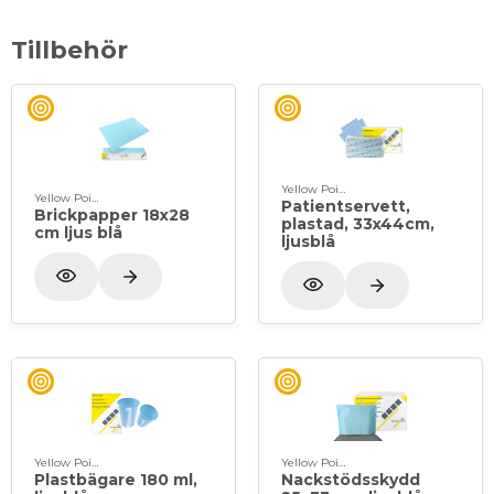
Tillbehör
Yellow Point
Yellow Point
Patientservett,
Brickpapper 18x28
plastad, 33x44cm,
cm ljus blå
ljusblå
Yellow Point
Yellow Point
Plastbägare 180 ml,
Nackstödsskydd