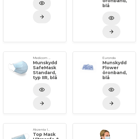
öronband,
blå
Medicom Healthcare
Euronda
Munskydd
Munskydd
SafeMask
Flower
Standard,
öronband,
typ IIR, blå
blå
Akzenta International SA
Top Mask