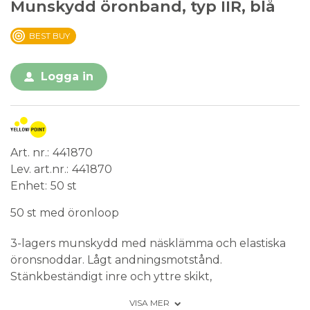
Munskydd öronband, typ IIR, blå
BEST BUY
Logga in
Art. nr.
441870
Lev. art.nr.
441870
Enhet
50 st
50 st med öronloop
3-lagers munskydd med näsklämma och elastiska
öronsnoddar. Lågt andningsmotstånd.
Stänkbeständigt inre och yttre skikt,
Stänkmotstånd 60 kPa, BFE ≥98%,
VISA MER
andningsmotstånd ΔP <60,0 Pa/cm2. Klass IIR, EN