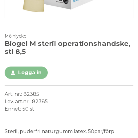
Mölnlycke
Biogel M steril operationshandske,
stl 8,5
Logga in
Art. nr.
82385
Lev. art.nr.
82385
Enhet
50 st
Steril
Steril, puderfri naturgummilatex. 50par/förp