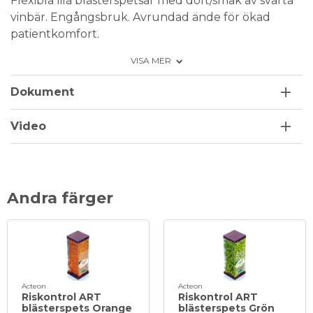
Flexibla lila blästerspetsar med doft/smak av svarta
vinbär. Engångsbruk. Avrundad ände för ökad
patientkomfort.
Tillverkad i miljövänligt material.
VISA MER
Dokument
Video
Andra färger
Acteon
Acteon
Riskontrol ART
Riskontrol ART
blästerspets Orange
blästerspets Grön