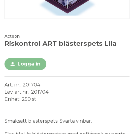
Acteon
Riskontrol ART blästerspets Lila
Logga in
Art. nr.
201704
Lev. art.nr.
201704
Enhet
250 st
Medical Device
Engångsprodukt
Smaksatt blästerspets: Svarta vinbär.