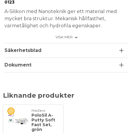
Medical Device
0123
A-Silikon med Nanoteknik ger ett material med
mycket bra struktur. Mekanisk hållfasthet,
värmetålighet och hydrofila egenskaper.
Nanotekniken ger bra flytegenskaper på emaljen
VISA MER
och ger adhesion till tandytan utan luftbubblor. För
alla typer av avtryck. Färg Gul
Säkerhetsblad
Blandningstid: 1,30 min
Dokument
Stelningstid i munnen: 2,30 min
Total stelningstid: 4 min
Förpackning: 2x250 ml i burk
Liknande produkter
PoloDent
PoloSil A-
Putty Soft
Fast Set,
grön