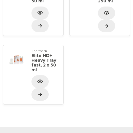
50 ml
250 ml
Zhermack Spa
Elite HD+
Heavy Tray
fast, 2 x 50
ml