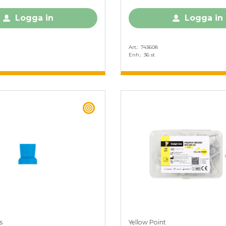
Logga in
Logga in
Art.
743608
Enh.
36 st
BEST BUY
s
Yellow Point