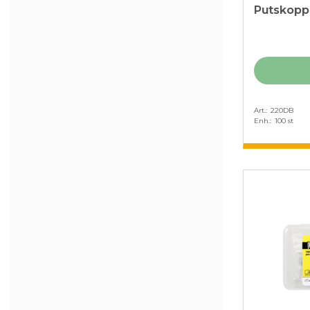
Putskopp 
Art.
220DB
Enh.
100 st