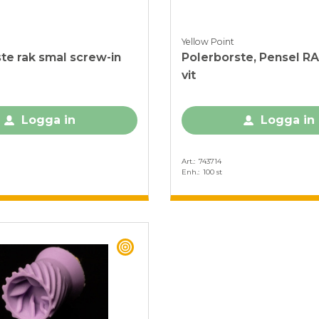
Yellow Point
te rak smal screw-in
Polerborste, Pensel RA,
vit
Logga in
Logga in
Art.
743714
Enh.
100 st
BEST BUY