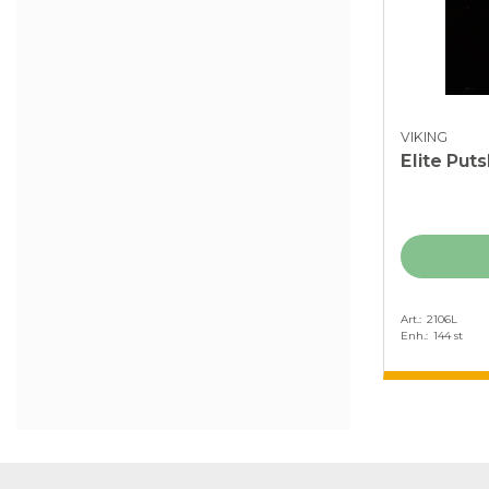
VIKING
Elite Puts
Art.
2106L
Enh.
144 st