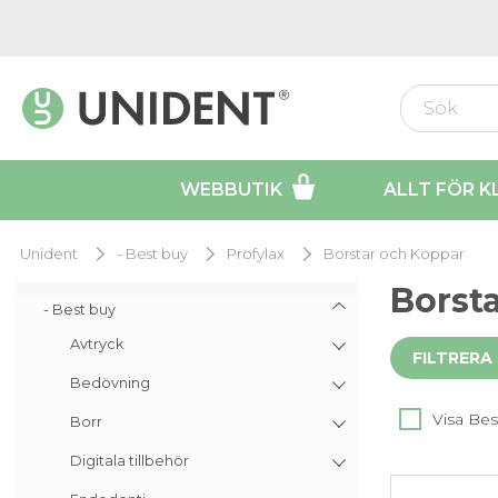
WEBBUTIK
ALLT FÖR K
Unident
- Best buy
Profylax
Borstar och Koppar
Borst
- Best buy
Avtryck
FILTRERA
Bedövning
Visa Bes
Borr
Digitala tillbehör