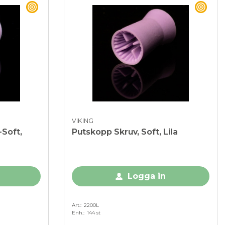
BEST BUY
BEST
VIKING
-Soft,
Putskopp Skruv, Soft, Lila
Logga in
Art.
2200L
Enh.
144 st