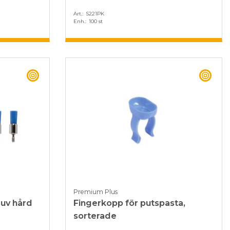
Art.
S221PK
Enh.
100 st
BEST BUY
BEST
Premium Plus
ruv hård
Fingerkopp för putspasta,
sorterade