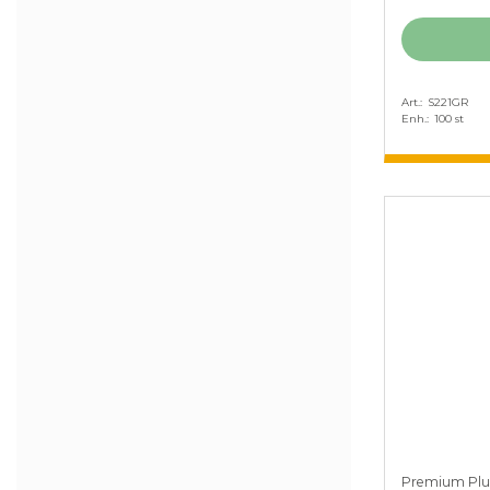
Art.
S221GR
Enh.
100 st
Premium Plu