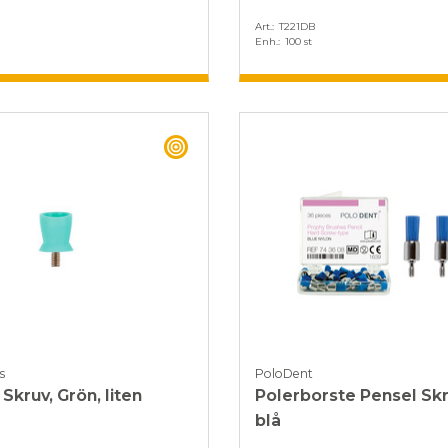
Art.
T221DB
Enh.
100 st
BEST BUY
s
PoloDent
Skruv, Grön, liten
Polerborste Pensel Sk
blå