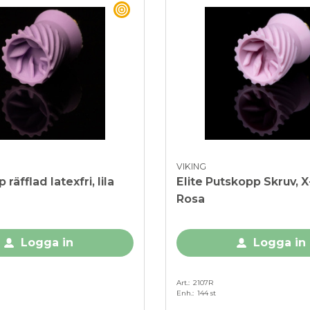
BEST BUY
VIKING
räfflad latexfri, lila
Elite Putskopp Skruv, X
Rosa
Logga in
Logga in
Art.
2107R
Enh.
144 st