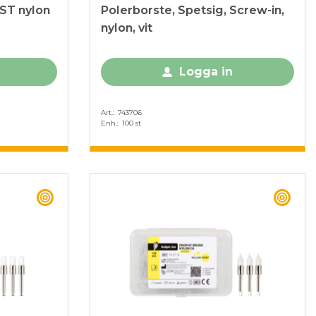
VST nylon
Polerborste, Spetsig, Screw-in,
nylon, vit
Logga in
Art.
743706
Enh.
100 st
BEST BUY
BEST