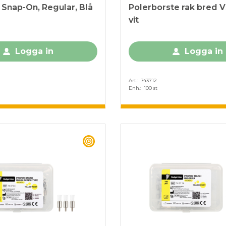
Snap-On, Regular, Blå
Polerborste rak bred 
vit
Logga in
Logga in
Art.
743712
Enh.
100 st
BEST BUY