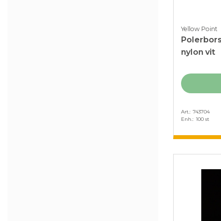
Yellow Point
Polerbors
nylon vit
Art.
743704
Enh.
100 st