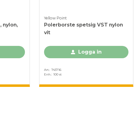
Yellow Point
 nylon,
Polerborste spetsig VST nylon
vit
Logga in
Art.
743716
Enh.
100 st