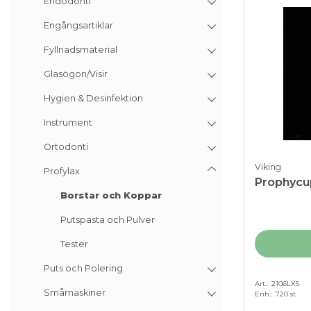
Endodonti
Engångsartiklar
Fyllnadsmaterial
Glasögon/Visir
Hygien & Desinfektion
Instrument
Ortodonti
Viking
Profylax
Prophycup 
Borstar och Koppar
Putspasta och Pulver
Tester
Puts och Polering
Art.
2106LX5
Småmaskiner
Enh.
720 st