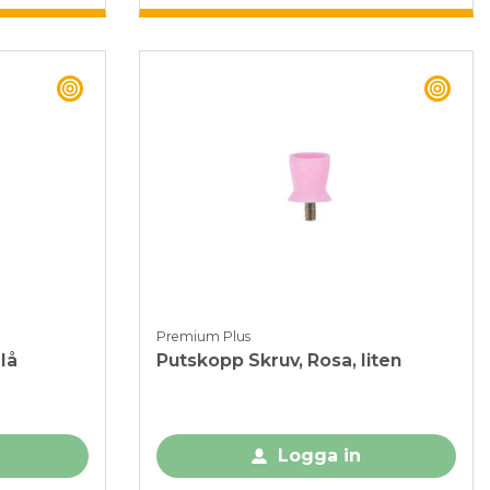
BEST BUY
BEST
Premium Plus
lå
Putskopp Skruv, Rosa, liten
Logga in