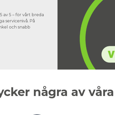
 av 5 – för vårt breda
a servicenivå. På
 enkel och snabb
ycker några av vår