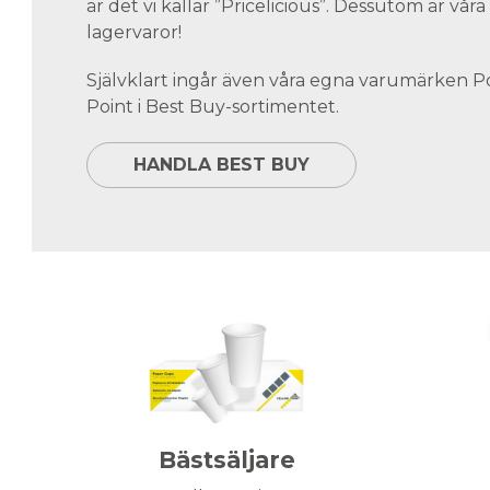
är det vi kallar ”Pricelicious”. Dessutom är vå
lagervaror!
Självklart ingår även våra egna varumärken 
Point i Best Buy-sortimentet.
HANDLA BEST BUY
Bästsäljare