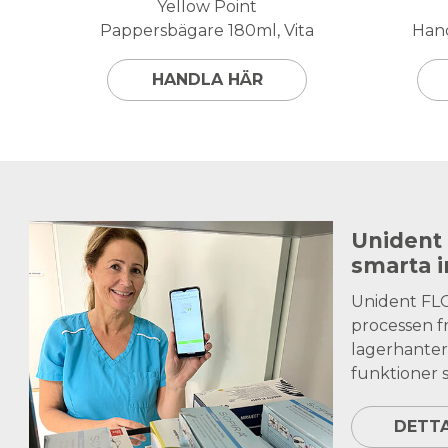
Yellow Point
Pappersbägare 180ml, Vita
Hand
HANDLA HÄR
Unident
smarta 
Unident FL
processen fr
lagerhanter
funktioner s
DETT