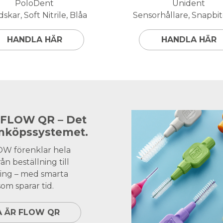
PoloDent
Unident
skar, Soft Nitrile, Blåa
Sensorhållare, Snapbite
HANDLA HÄR
HANDLA HÄR
 FLOW QR – Det
inköpssystemet.
OW förenklar hela
ån beställning till
ing – med smarta
om sparar tid.
A ÄR FLOW QR