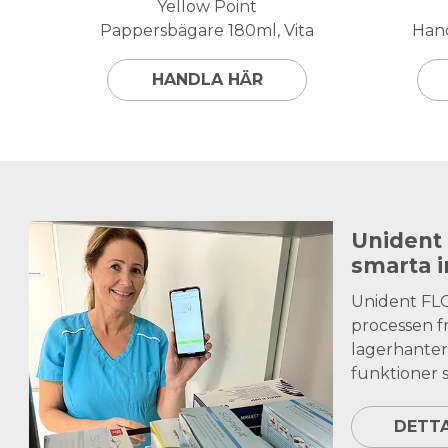
Yellow Point
Pappersbägare 180ml, Vita
Hand
HANDLA HÄR
Unident
smarta 
Unident FL
processen fr
lagerhanter
funktioner s
DETT