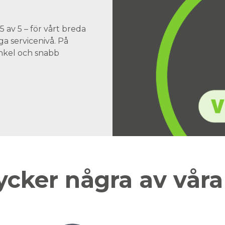
 av 5 – för vårt breda
a servicenivå. På
 enkel och snabb
ycker några av vår