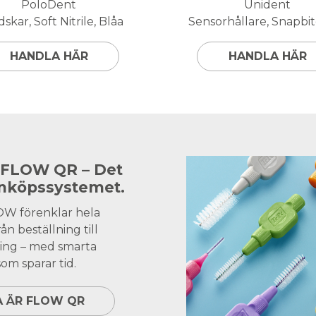
PoloDent
Unident
skar, Soft Nitrile, Blåa
Sensorhållare, Snapbite
HANDLA HÄR
HANDLA HÄR
 FLOW QR – Det
inköpssystemet.
OW förenklar hela
ån beställning till
ing – med smarta
om sparar tid.
A ÄR FLOW QR