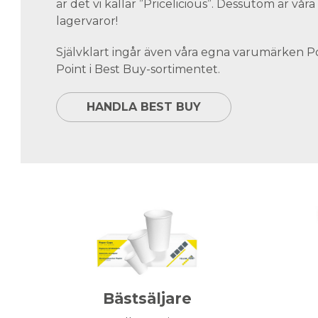
är det vi kallar ”Pricelicious”. Dessutom är vå
lagervaror!
Självklart ingår även våra egna varumärken 
Point i Best Buy-sortimentet.
HANDLA BEST BUY
Bästsäljare