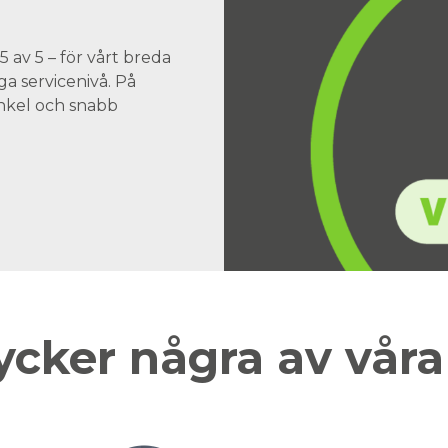
 av 5 – för vårt breda
a servicenivå. På
 enkel och snabb
ycker några av vår