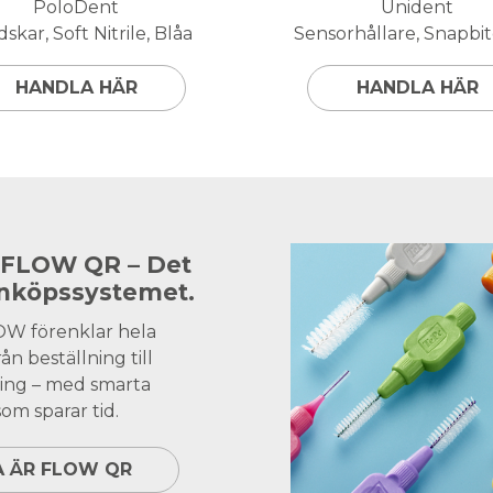
PoloDent
Unident
skar, Soft Nitrile, Blåa
Sensorhållare, Snapbite
HANDLA HÄR
HANDLA HÄR
 FLOW QR – Det
inköpssystemet.
OW förenklar hela
ån beställning till
ing – med smarta
om sparar tid.
A ÄR FLOW QR