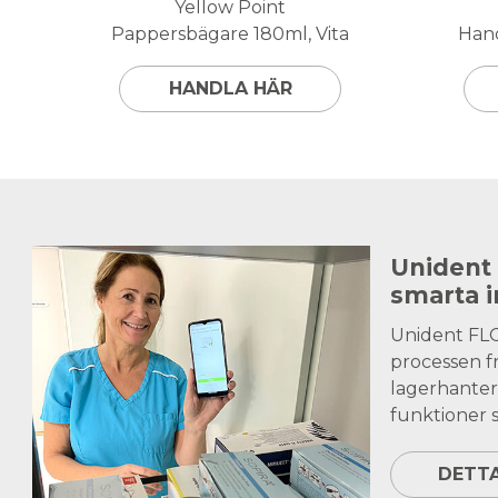
Yellow Point
Pappersbägare 180ml, Vita
Hand
HANDLA HÄR
Unident
smarta 
Unident FL
processen fr
lagerhanter
funktioner s
DETT