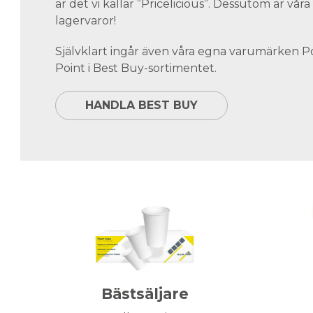
är det vi kallar ”Pricelicious”. Dessutom är vå
lagervaror!
Självklart ingår även våra egna varumärken 
Point i Best Buy-sortimentet.
HANDLA BEST BUY
Bästsäljare