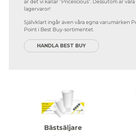
är det vi kallar ”Pricelicious”. Dessutom är vå
lagervaror!
Självklart ingår även våra egna varumärken 
Point i Best Buy-sortimentet.
HANDLA BEST BUY
Bästsäljare