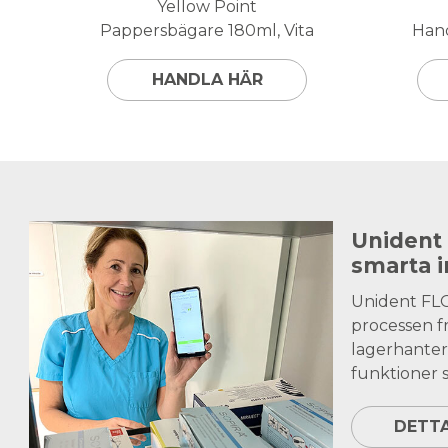
Yellow Point
Pappersbägare 180ml, Vita
Hand
HANDLA HÄR
Unident
smarta 
Unident FL
processen fr
lagerhanter
funktioner s
DETT