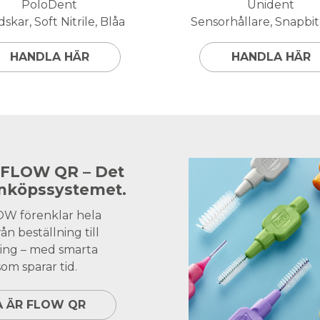
PoloDent
Unident
skar, Soft Nitrile, Blåa
Sensorhållare, Snapbite
HANDLA HÄR
HANDLA HÄR
 FLOW QR – Det
inköpssystemet.
OW förenklar hela
ån beställning till
ing – med smarta
om sparar tid.
A ÄR FLOW QR