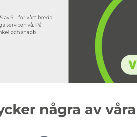
 av 5 – för vårt breda
a servicenivå. På
 enkel och snabb
ycker några av vår