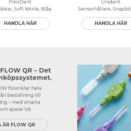
PoloDent
Unident
skar, Soft Nitrile, Blåa
Sensorhållare, Snapbite
HANDLA HÄR
HANDLA HÄR
 FLOW QR – Det
inköpssystemet.
OW förenklar hela
ån beställning till
ing – med smarta
om sparar tid.
A ÄR FLOW QR