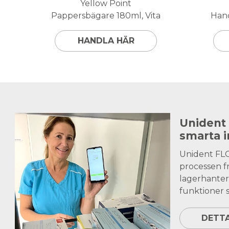
Yellow Point
Pappersbägare 180ml, Vita
Hand
HANDLA HÄR
Unident
smarta 
Unident FL
processen fr
lagerhanter
funktioner s
DETT