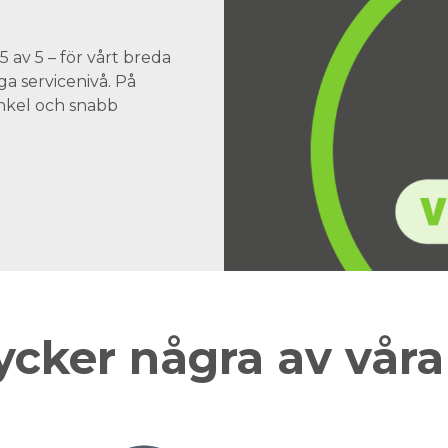
 av 5 – för vårt breda
a servicenivå. På
 enkel och snabb
ycker några av vår