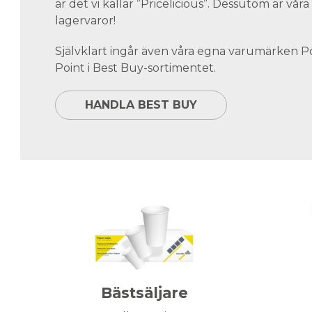
är det vi kallar ”Pricelicious”. Dessutom är vå
lagervaror!
Självklart ingår även våra egna varumärken 
Point i Best Buy-sortimentet.
HANDLA BEST BUY
Bästsäljare