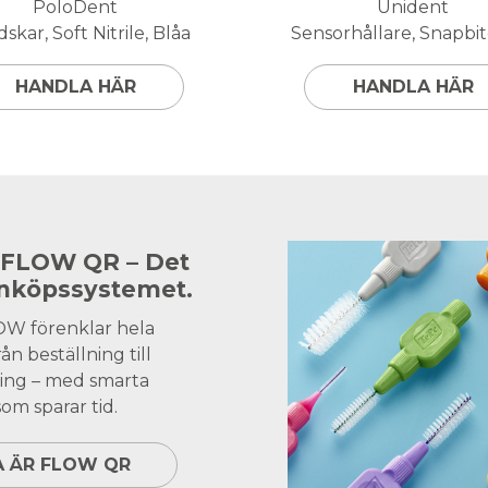
PoloDent
Unident
skar, Soft Nitrile, Blåa
Sensorhållare, Snapbite
HANDLA HÄR
HANDLA HÄR
 FLOW QR – Det
inköpssystemet.
OW förenklar hela
ån beställning till
ing – med smarta
om sparar tid.
A ÄR FLOW QR