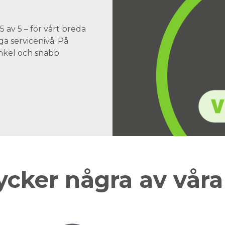
 av 5 – för vårt breda
a servicenivå. På
 enkel och snabb
ycker några av vår