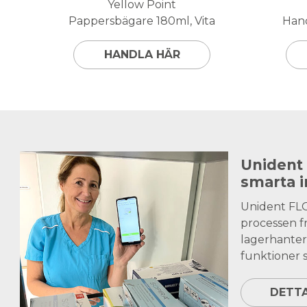
Yellow Point
Pappersbägare 180ml, Vita
Hand
HANDLA HÄR
Unident
smarta 
Unident FL
processen fr
lagerhanter
funktioner s
DETT