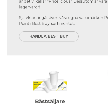
är det vi kallar ”Pricelicious”. Dessutom är vå
lagervaror!
Självklart ingår även våra egna varumärken 
Point i Best Buy-sortimentet.
HANDLA BEST BUY
Bästsäljare