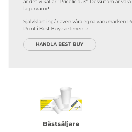
är det vi kallar ”Pricelicious”. Dessutom är vå
lagervaror!
Självklart ingår även våra egna varumärken 
Point i Best Buy-sortimentet.
HANDLA BEST BUY
Bästsäljare