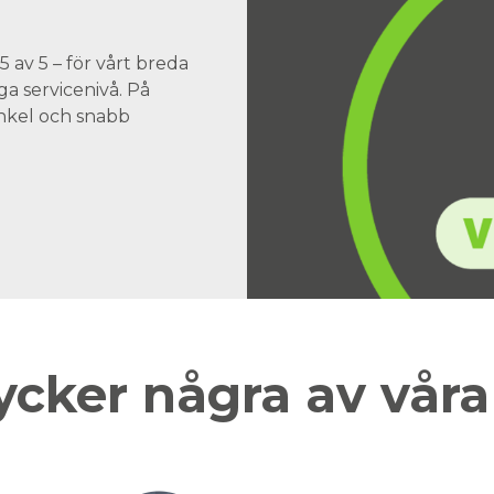
 av 5 – för vårt breda
a servicenivå. På
 enkel och snabb
ycker några av vår