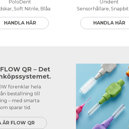
PoloDent
Unident
skar, Soft Nitrile, Blåa
Sensorhållare, Snapbite
HANDLA HÄR
HANDLA HÄR
 FLOW QR – Det
inköpssystemet.
OW förenklar hela
ån beställning till
ing – med smarta
om sparar tid.
A ÄR FLOW QR