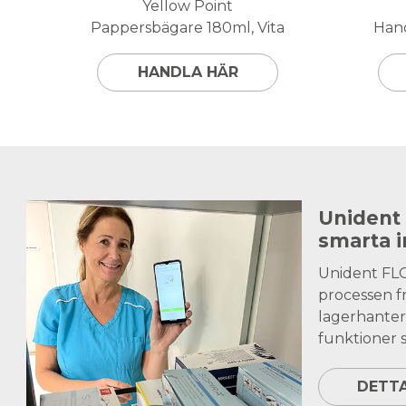
Yellow Point
Pappersbägare 180ml, Vita
Hand
HANDLA HÄR
Unident
smarta 
Unident FL
processen fr
lagerhanter
funktioner s
DETT