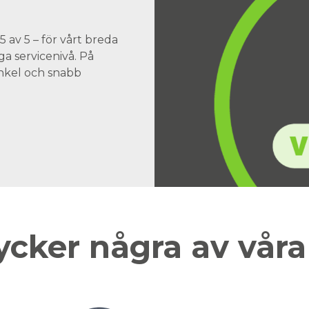
 av 5 – för vårt breda
a servicenivå. På
 enkel och snabb
ycker några av vår