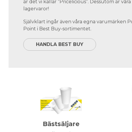
är det vi kallar ”Pricelicious”. Dessutom är vå
lagervaror!
Självklart ingår även våra egna varumärken 
Point i Best Buy-sortimentet.
HANDLA BEST BUY
Bästsäljare