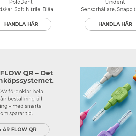
PoloDent
Unident
skar, Soft Nitrile, Blåa
Sensorhållare, Snapbite
HANDLA HÄR
HANDLA HÄR
 FLOW QR – Det
inköpssystemet.
OW förenklar hela
ån beställning till
ing – med smarta
om sparar tid.
A ÄR FLOW QR