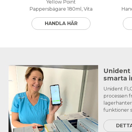
Yellow Point
Pappersbägare 180ml, Vita
Hand
HANDLA HÄR
Unident
smarta 
Unident FL
processen fr
lagerhanter
funktioner s
DETT