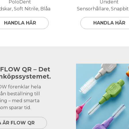
PoloDent
Unident
skar, Soft Nitrile, Blåa
Sensorhållare, Snapbite
HANDLA HÄR
HANDLA HÄR
 FLOW QR – Det
inköpssystemet.
OW förenklar hela
ån beställning till
ing – med smarta
om sparar tid.
A ÄR FLOW QR