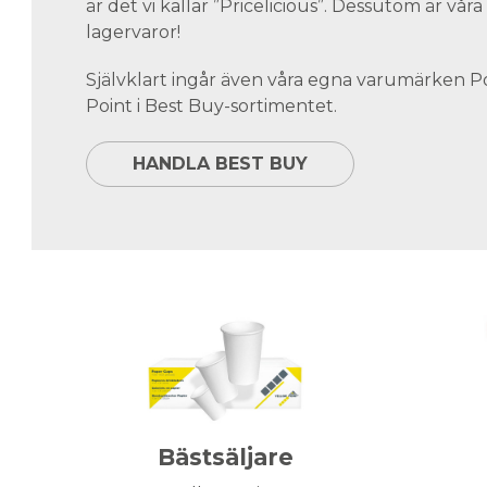
är det vi kallar ”Pricelicious”. Dessutom är vå
lagervaror!
Självklart ingår även våra egna varumärken 
Point i Best Buy-sortimentet.
HANDLA BEST BUY
Bästsäljare