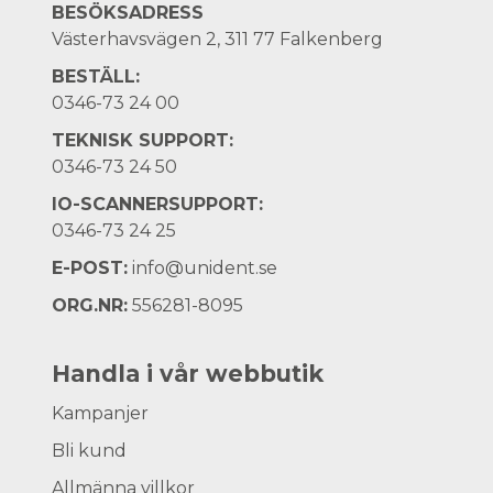
BESÖKSADRESS
Västerhavsvägen 2, 311 77 Falkenberg
BESTÄLL:
0346-73 24 00
TEKNISK SUPPORT:
0346-73 24 50
IO-SCANNERSUPPORT:
0346-73 24 25
E-POST:
info@unident.se
ORG.NR:
556281-8095
Handla i vår webbutik
Kampanjer
Bli kund
Allmänna villkor